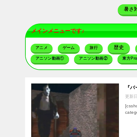
暑さ
メインメニューです♪
歴史
アニメ
ゲーム
旅行
アニソン動画①
アニソン動画②
東方Proj
『バ
更新
[css
categ