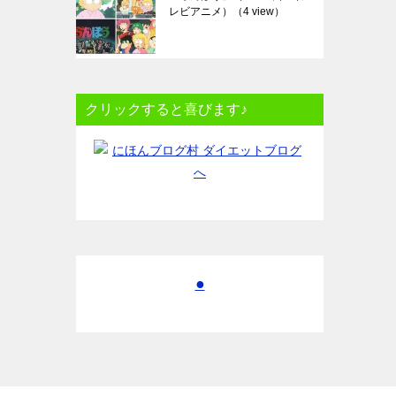
レビアニメ）
（4 view）
クリックすると喜びます♪
●