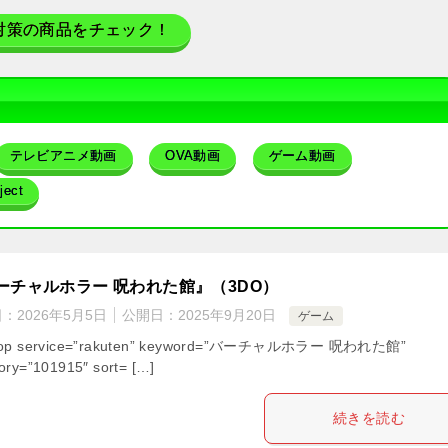
対策の商品をチェック！
テレビアニメ動画
OVA動画
ゲーム動画
ect
ーチャルホラー 呪われた館』（3DO）
日：
2026年5月5日
公開日：
2025年9月20日
ゲーム
hop service=”rakuten” keyword=”バーチャルホラー 呪われた館”
ory=”101915″ sort= […]
続きを読む