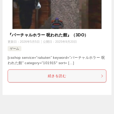
『バーチャルホラー 呪われた館』（3DO）
更新日：
2026年5月5日
公開日：
2025年9月20日
ゲーム
[csshop service=”rakuten” keyword=”バーチャルホラー 呪
われた館” category=”101915″ sort= […]
続きを読む