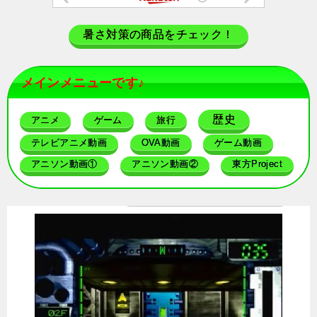
暑さ対策の商品をチェック！
メインメニューです♪
歴史
アニメ
ゲーム
旅行
テレビアニメ動画
OVA動画
ゲーム動画
アニソン動画①
アニソン動画②
東方Project