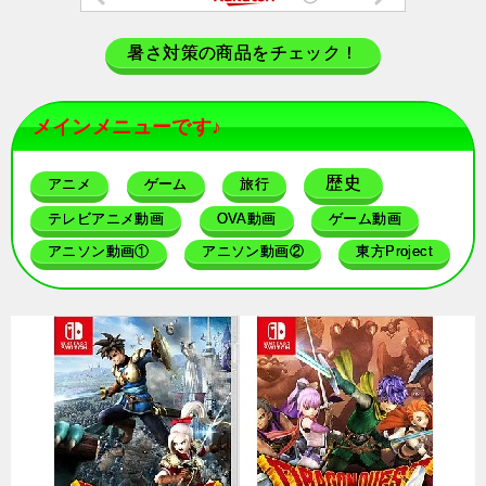
暑さ対策の商品をチェック！
メインメニューです♪
歴史
アニメ
ゲーム
旅行
テレビアニメ動画
OVA動画
ゲーム動画
アニソン動画①
アニソン動画②
東方Project