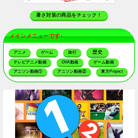
暑さ対策の商品をチェック！
メインメニューです♪
歴史
アニメ
ゲーム
旅行
テレビアニメ動画
OVA動画
ゲーム動画
アニソン動画①
アニソン動画②
東方Project