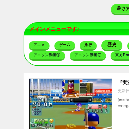
暑さ
メインメニューです♪
歴史
アニメ
ゲーム
旅行
アニソン動画①
アニソン動画②
東方Proj
『実
更新
[css
categ