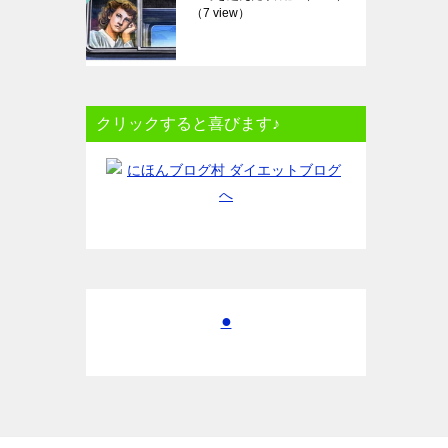
（7 view）
クリックすると喜びます♪
●