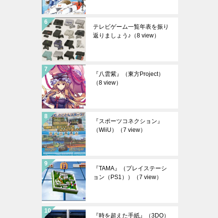
テレビゲーム一覧年表を振り
返りましょう♪
（8 view）
『八雲紫』（東方Project）
（8 view）
『スポーツコネクション』
（WiiU）
（7 view）
『TAMA』（プレイステーシ
ョン（PS1））
（7 view）
『時を超えた手紙』（3DO）