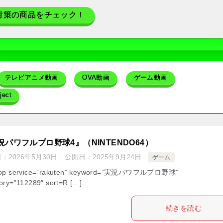
対策の商品をチェック！
テレビアニメ動画
OVA動画
ゲーム動画
ect
況パワフルプロ野球4』（NINTENDO64）
日：
2026年5月30日
公開日：
2025年9月24日
ゲーム
hop service=”rakuten” keyword=”実況パワフルプロ野球”
ory=”112289″ sort=R […]
続きを読む