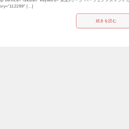
ory=”112289″ […]
続きを読む