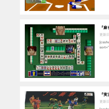
『麻雀
更新
[cssh
sort=
『実
更新
[css