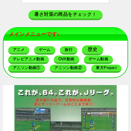
暑さ対策の商品をチェック！
メインメニューです♪
歴史
アニメ
ゲーム
旅行
テレビアニメ動画
OVA動画
ゲーム動画
アニソン動画①
アニソン動画②
東方Project