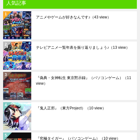
人気記事
アニメやゲームが好きなんです♪
（43 view）
テレビアニメ一覧年表を振り返りましょう♪
（13 view）
『偽典・女神転生 東京黙示録』（パソコンゲーム）
（11
view）
『鬼人正邪』（東方Project）
（10 view）
『究極タイガー』（パソコンゲーム）
（10 view）