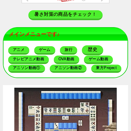
暑さ対策の商品をチェック！
メインメニューです♪
歴史
アニメ
ゲーム
旅行
テレビアニメ動画
OVA動画
ゲーム動画
アニソン動画①
アニソン動画②
東方Project