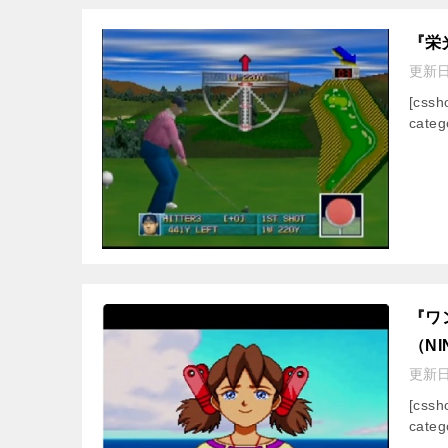
『栄
更新
[css
categ
『ワ
（NI
更新
[css
categ