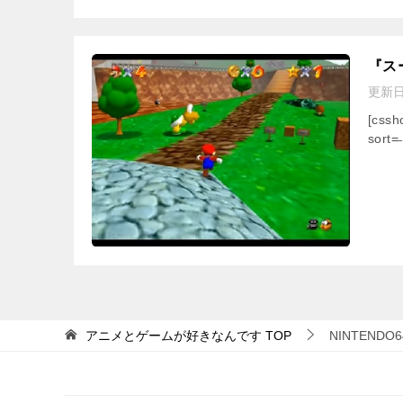
『ス
更新
[css
sort=̶
アニメとゲームが好きなんです
TOP
NINTENDO