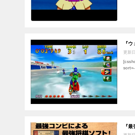
『ウ
更新
[css
sort=̶
『最
更新