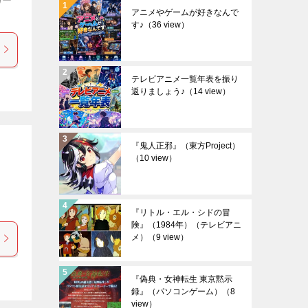
アニメやゲームが好きなんで
す♪
（36 view）
テレビアニメ一覧年表を振り
返りましょう♪
（14 view）
『鬼人正邪』（東方Project）
（10 view）
″
『リトル・エル・シドの冒
険』（1984年）（テレビアニ
メ）
（9 view）
『偽典・女神転生 東京黙示
録』（パソコンゲーム）
（8
view）