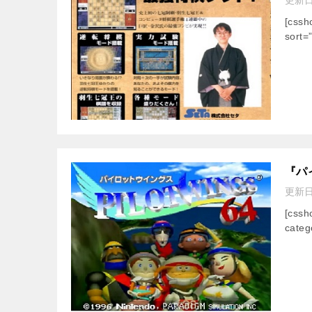
[css
sort=
『パ
更新
[css
categ