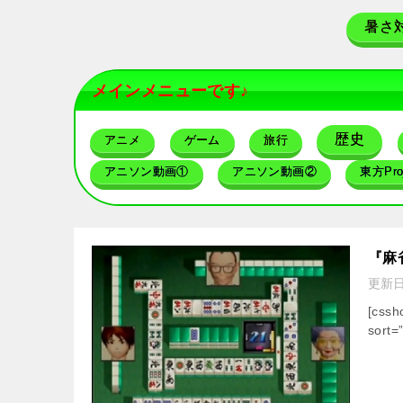
暑さ
メインメニューです♪
歴史
アニメ
ゲーム
旅行
アニソン動画①
アニソン動画②
東方Proj
『麻雀
更新
[cssh
sort=