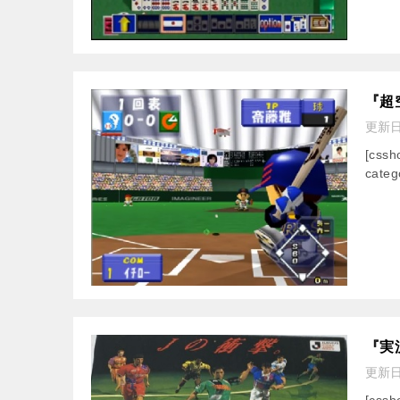
『超
更新
[css
categ
『実
更新
[css