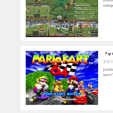
categ
『マ
更新
[css
sort=