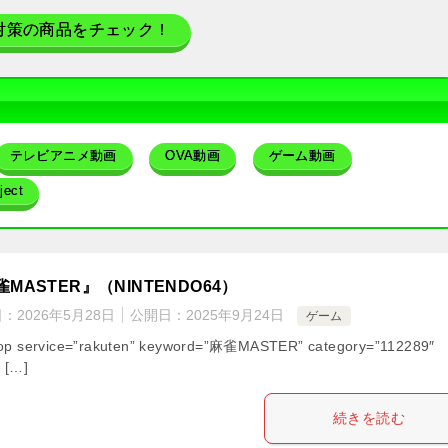
対策の商品をチェック！
テレビアニメ動画
OVA動画
ゲーム動画
ect
MASTER』（NINTENDO64）
日：
2026年5月28日
公開日：
2025年9月24日
ゲーム
op service=”rakuten” keyword=”麻雀MASTER” category=”112289″
” […]
続きを読む