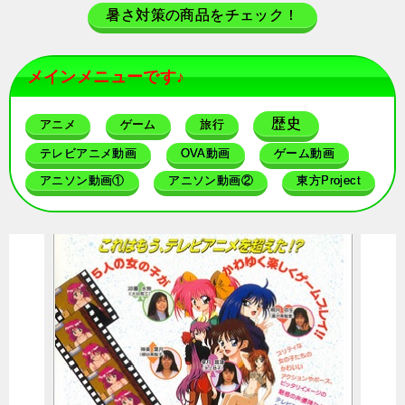
暑さ対策の商品をチェック！
メインメニューです♪
歴史
アニメ
ゲーム
旅行
テレビアニメ動画
OVA動画
ゲーム動画
アニソン動画①
アニソン動画②
東方Project