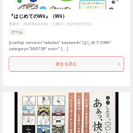
『はじめてのWii』（Wii）
更新日：
2026年6月18日
公開日：
2025年10月1日
ゲーム
[csshop service=”rakuten” keyword=”はじめてのWii”
category=”500739″ sort=” […]
続きを読む