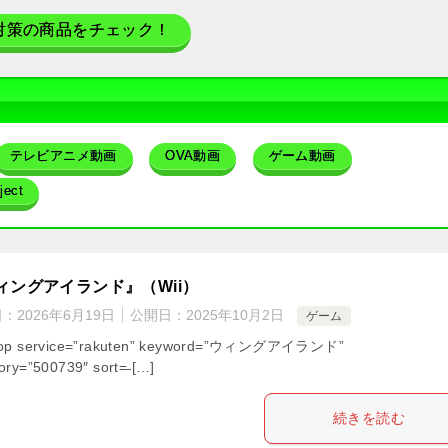
対策の商品をチェック！
テレビアニメ動画
OVA動画
ゲーム動画
ect
ィングアイランド』（Wii）
日：
2026年6月19日
公開日：
2025年10月2日
ゲーム
hop service=”rakuten” keyword=”ウィングアイランド”
ory=”500739″ sort=̶ […]
続きを読む