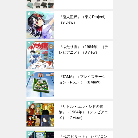
『鬼人正邪』（東方Project）
（9 view）
『ふたり鷹』（1984年）（テ
レビアニメ）
（8 view）
『TAMA』（プレイステーシ
ョン（PS1））
（8 view）
『リトル・エル・シドの冒
険』（1984年）（テレビアニ
メ）
（7 view）
『F1スピリット』（パソコン