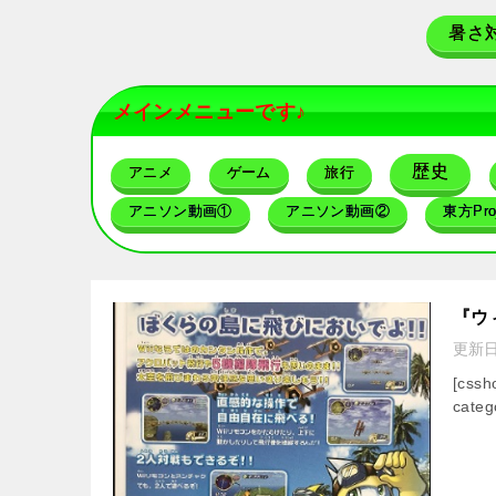
暑さ
メインメニューです♪
歴史
アニメ
ゲーム
旅行
アニソン動画①
アニソン動画②
東方Proj
『ウ
更新
[css
categ