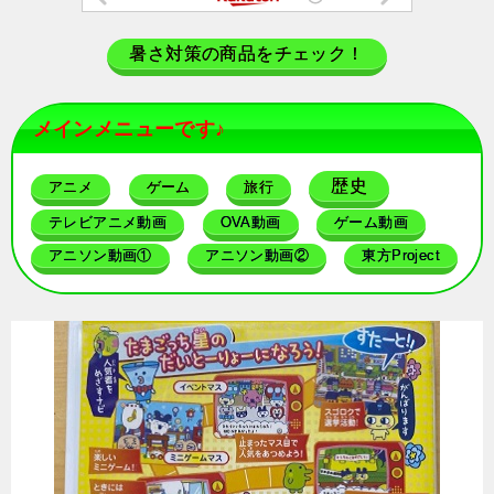
暑さ対策の商品をチェック！
メインメニューです♪
歴史
アニメ
ゲーム
旅行
テレビアニメ動画
OVA動画
ゲーム動画
アニソン動画①
アニソン動画②
東方Project