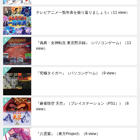
テレビアニメ一覧年表を振り返りましょう♪
（11 view）
『偽典・女神転生 東京黙示録』（パソコンゲーム）
（11
view）
『究極タイガー』（パソコンゲーム）
（9 view）
『麻雀悟空 天竺』（プレイステーション（PS1））
（8
view）
『八雲紫』（東方Project）
（8 view）