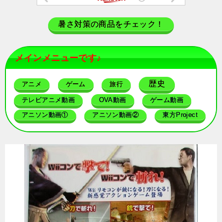
暑さ対策の商品をチェック！
メインメニューです♪
歴史
アニメ
ゲーム
旅行
テレビアニメ動画
OVA動画
ゲーム動画
アニソン動画①
アニソン動画②
東方Project