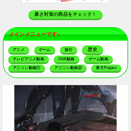
暑さ対策の商品をチェック！
メインメニューです♪
歴史
アニメ
ゲーム
旅行
テレビアニメ動画
OVA動画
ゲーム動画
アニソン動画①
アニソン動画②
東方Project