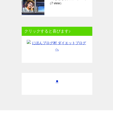
（7 view）
クリックすると喜びます♪
●