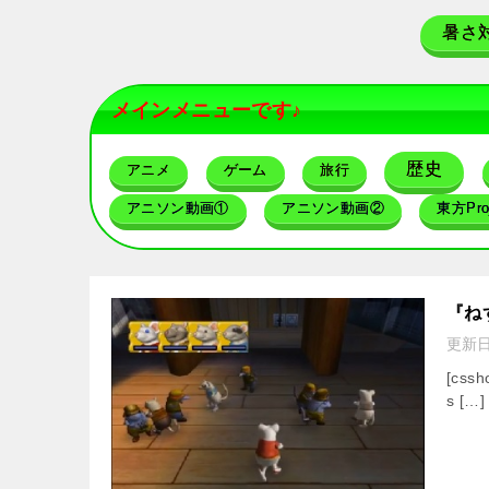
暑さ
メインメニューです♪
歴史
アニメ
ゲーム
旅行
アニソン動画①
アニソン動画②
東方Proj
『ね
更新
[cssh
s […]