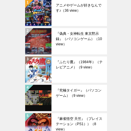
アニメやゲームが好きなんで
す♪
（36 view）
『偽典・女神転生 東京黙示
録』（パソコンゲーム）
（10
view）
『ふたり鷹』（1984年）（テ
レビアニメ）
（9 view）
『究極タイガー』（パソコン
ゲーム）
（9 view）
『麻雀悟空 天竺』（プレイス
テーション（PS1））
（8
view）