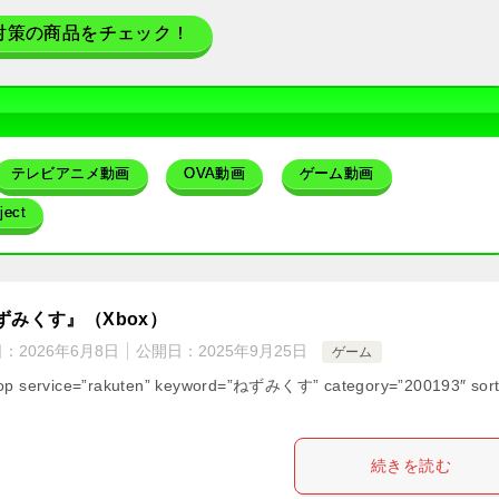
対策の商品をチェック！
テレビアニメ動画
OVA動画
ゲーム動画
ect
ずみくす』（Xbox）
日：
2026年6月8日
公開日：
2025年9月25日
ゲーム
op service=”rakuten” keyword=”ねずみくす” category=”200193″ sort
続きを読む