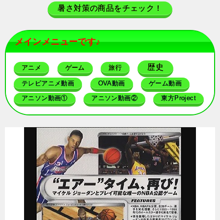
暑さ対策の商品をチェック！
メインメニューです♪
歴史
アニメ
ゲーム
旅行
テレビアニメ動画
OVA動画
ゲーム動画
アニソン動画①
アニソン動画②
東方Project