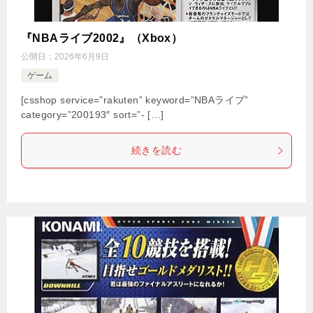
『NBAライブ2002』（Xbox）
公開日：
2026年6月9日
ゲーム
[csshop service=”rakuten” keyword=”NBAライブ”
category=”200193″ sort=”- […]
続きを読む