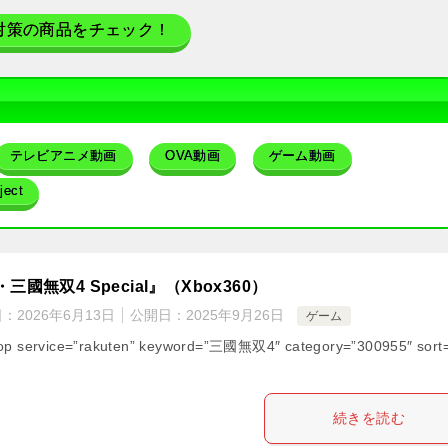
対策の商品をチェック！
テレビアニメ動画
OVA動画
ゲーム動画
ect
三國無双4 Special』（Xbox360）
日：
2026年6月13日
公開日：
2025年9月26日
ゲーム
op service=”rakuten” keyword=”三國無双4″ category=”300955″ sort=
続きを読む