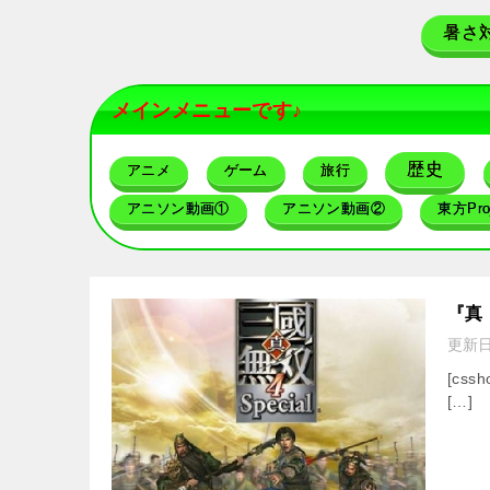
暑さ
メインメニューです♪
歴史
アニメ
ゲーム
旅行
アニソン動画①
アニソン動画②
東方Proj
『真・
更新
[cssh
[…]