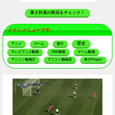
暑さ対策の商品をチェック！
メインメニューです♪
歴史
アニメ
ゲーム
旅行
テレビアニメ動画
OVA動画
ゲーム動画
アニソン動画①
アニソン動画②
東方Project