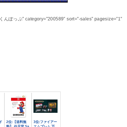
くんぽっぷ” category=”200589″ sort=”-sales” pagesize=”1″