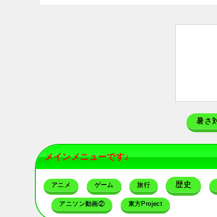
暑さ
メインメニューです♪
歴史
アニメ
ゲーム
旅行
アニソン動画②
東方Project