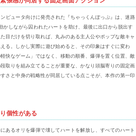
と緊張感が同居する固定画面アクション
ーコンピュータ向けに発売された『ちゃっくんぽっぷ』は、迷路
動かしながら囚われたハートを助け、最後に出口から脱出す
見た目だけを切り取れば、丸みのある主人公やポップな敵キャ
見える。しかし実際に遊び始めると、その印象はすぐに変わ
の軽快なゲーム」ではなく、移動の順番、爆弾を置く位置、敵
の段取りを組み立てることが重要な、かなり頭脳寄りの固定画
やすさと中身の戦略性が同居している点こそが、本作の第一印
きり個性がある
内にあるオリを爆弾で壊してハートを解放し、すべてのハート