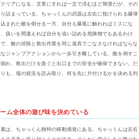
ばクリアになる。文章にすれば一文で済むほど簡潔だが、その
しり詰まっている。ちゃっくんの武器は左右に投げられる爆弾
き込まれた敵を倒せる一方、自分も爆風に触れればミスにな
に、扱いを間違えれば自分を追い詰める危険物でもあるわけ
要で、敵の排除と救出作業を同じ道具でこなさなければならな
純なジャンプアクションから一歩引き離している。敵を倒すこ
が崩れ、救出だけを急ぐと出口までの安全が確保できない。だ
よりも、場の状況を読み取り、何を先に片付けるかを決める判
ゲーム全体の遊び味を決めている
要素は、ちゃっくん独特の移動感覚にある。ちゃっくんは左右