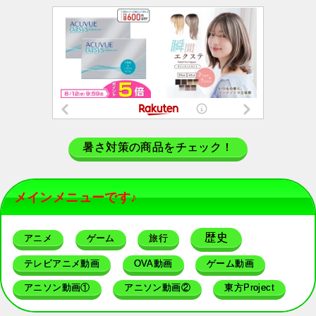
暑さ対策の商品をチェック！
メインメニューです♪
歴史
アニメ
ゲーム
旅行
テレビアニメ動画
OVA動画
ゲーム動画
アニソン動画①
アニソン動画②
東方Project