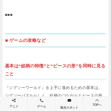
■■■
■ ゲームの攻略など
基本は“絵柄の特徴”と“ピースの形”を同時に見る
こと
『ジグソーワールド』を上手に進めるための基本は、
ジグソーパズルらしく、絵柄のつながりとピースの形
を同時に観察することです。単純に色だけを見ている
TOPへ
アニメ
ゲーム
観光スポット