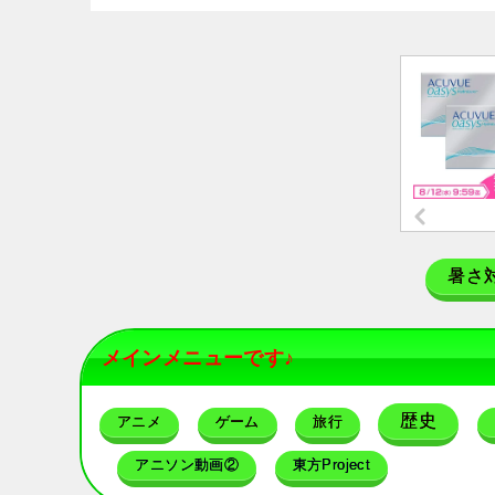
暑さ
メインメニューです♪
歴史
アニメ
ゲーム
旅行
アニソン動画②
東方Project