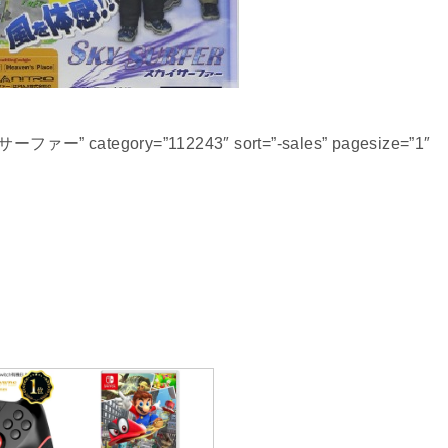
サーファー” category=”112243″ sort=”-sales” pagesize=”1″