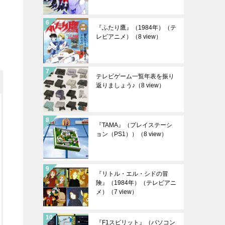
『ふたり鷹』（1984年）（テ
レビアニメ）
（8 view）
テレビゲーム一覧年表を振り
返りましょう♪
（8 view）
『TAMA』（プレイステーシ
ョン（PS1））
（8 view）
『リトル・エル・シドの冒
険』（1984年）（テレビアニ
メ）
（7 view）
『F1スピリット』（パソコン