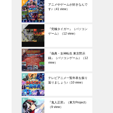
アニメやゲームが好きなんで
す♪
（41 view）
『究極タイガー』（パソコン
ゲーム）
（12 view）
『偽典・女神転生 東京黙示
録』（パソコンゲーム）
（12
view）
テレビアニメ一覧年表を振り
返りましょう♪
（10 view）
『鬼人正邪』（東方Project）
（9 view）