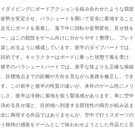
カイダイビングにボードアクションを組み合わせたような競技
で姿勢を安定させ、パラシュートを開いて安全に着地すること
は足元にボードを装着し、落下中に回転や姿勢変化、見せ技を
ァー』はこの競技をゲーム向けに分かりやすく整理し、プレイ
を楽しめるように構成しています。前半のダイブパートでは、
が目的です。キャラクターはボードに乗った状態で風を受け、
。後半のパラシュートパートでは、派手な技よりも正確な操縦
は、目標地点までの距離や方向を見ながら進路を修正し、でき
ます。この前半と後半の性質の違いが、本作のゲーム性にメリ
楽しさ、後半は冷静に着地を狙う緊張感があります。単に空中
を決める見せ場と、目的地へ到達する競技性の両方が組み込ま
完全に再現する作品ではありませんが、空中で行うスポーツの
いう独特の感覚をゲームとして味わわせようとした作品だと言