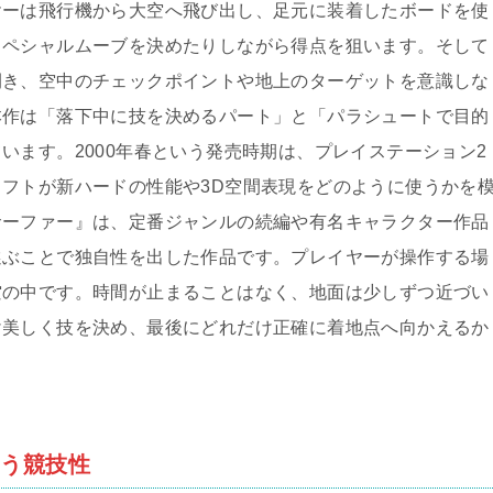
ヤーは飛行機から大空へ飛び出し、足元に装着したボードを使
スペシャルムーブを決めたりしながら得点を狙います。そして
開き、空中のチェックポイントや地上のターゲットを意識しな
本作は「落下中に技を決めるパート」と「パラシュートで目的
います。2000年春という発売時期は、プレイステーション2
フトが新ハードの性能や3D空間表現をどのように使うかを
サーファー』は、定番ジャンルの続編や有名キャラクター作品
選ぶことで独自性を出した作品です。プレイヤーが操作する場
空の中です。時間が止まることはなく、地面は少しずつ近づい
け美しく技を決め、最後にどれだけ正確に着地点へ向かえるか
。
いう競技性