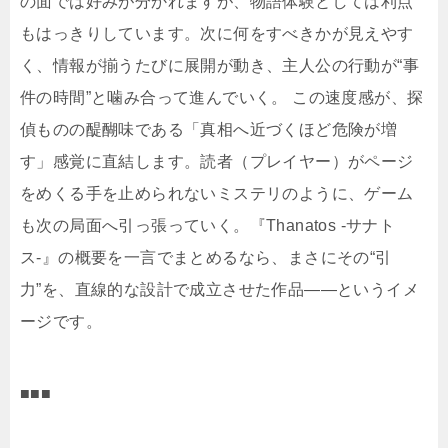
の面では好みが分かれますが、物語体験としては利点
もはっきりしています。次に何をすべきかが見えやす
く、情報が揃うたびに展開が動き、主人公の行動が“事
件の時間”と噛み合って進んでいく。 この速度感が、探
偵ものの醍醐味である「真相へ近づくほど危険が増
す」感覚に直結します。読者（プレイヤー）がページ
をめくる手を止められないミステリのように、ゲーム
も次の局面へ引っ張っていく。『Thanatos -サナト
ス-』の概要を一言でまとめるなら、まさにその“引
力”を、直線的な設計で成立させた作品――というイメ
ージです。
■■■