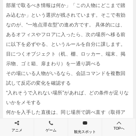
部屋で取るべき情報は何か」「この人物にどこまで踏
み込むか」という選択が残されています。そこで有効
なのが、“一地点滞在型”の進め方です。 具体的には、
あるオフィスやフロアに入ったら、次の場所へ移る前
に以下を必ずやる、というルールを自分に課します。
目につくオブジェクト（机、棚、ロッカー、端末、掲
示物、ゴミ箱、扉まわり）を一通り調べる
その場にいる人物がいるなら、会話コマンドを複数回
試して反応の変化を確認する
“入れそうで入れない場所”があれば、どの条件が足りな
いかをメモする
何かを入手した直後は、同じ場所で調べ直す（取得ア
イテムで会話や調査の結果が変化しやすい）
TOPへ
アニメ
ゲーム
この徹底が効く理由は、ADVのフラグが「特定アイテ
観光スポット