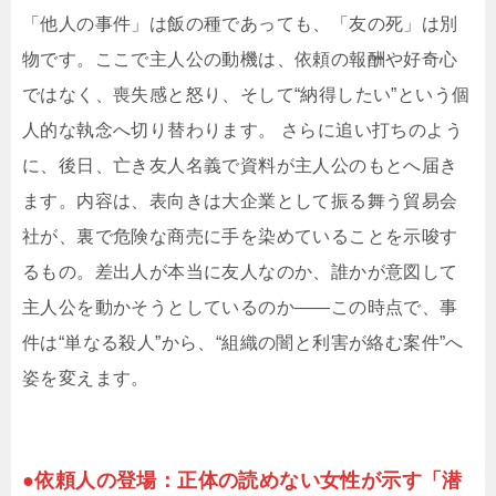
「他人の事件」は飯の種であっても、「友の死」は別
物です。ここで主人公の動機は、依頼の報酬や好奇心
ではなく、喪失感と怒り、そして“納得したい”という個
人的な執念へ切り替わります。 さらに追い打ちのよう
に、後日、亡き友人名義で資料が主人公のもとへ届き
ます。内容は、表向きは大企業として振る舞う貿易会
社が、裏で危険な商売に手を染めていることを示唆す
るもの。差出人が本当に友人なのか、誰かが意図して
主人公を動かそうとしているのか――この時点で、事
件は“単なる殺人”から、“組織の闇と利害が絡む案件”へ
姿を変えます。
●依頼人の登場：正体の読めない女性が示す「潜