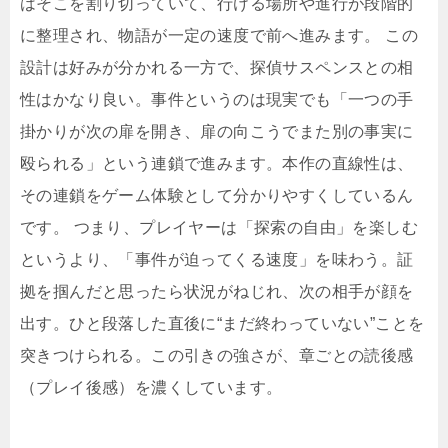
はそこを割り切っていて、行ける場所や進行が段階的
に整理され、物語が一定の速度で前へ進みます。 この
設計は好みが分かれる一方で、探偵サスペンスとの相
性はかなり良い。事件というのは現実でも「一つの手
掛かりが次の扉を開き、扉の向こうでまた別の事実に
殴られる」という連鎖で進みます。本作の直線性は、
その連鎖をゲーム体験として分かりやすくしているん
です。 つまり、プレイヤーは「探索の自由」を楽しむ
というより、「事件が迫ってくる速度」を味わう。証
拠を掴んだと思ったら状況がねじれ、次の相手が顔を
出す。ひと段落した直後に“まだ終わっていない”ことを
突きつけられる。この引きの強さが、章ごとの読後感
（プレイ後感）を濃くしています。