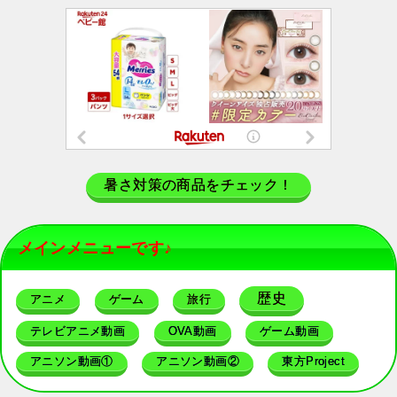
暑さ対策の商品をチェック！
メインメニューです♪
歴史
アニメ
ゲーム
旅行
テレビアニメ動画
OVA動画
ゲーム動画
アニソン動画①
アニソン動画②
東方Project