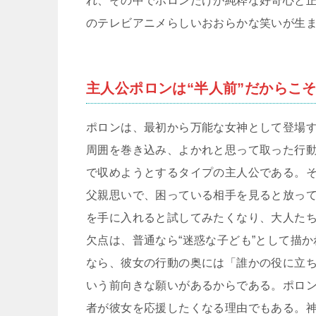
れ、その中でポロンだけが純粋な好奇心と
のテレビアニメらしいおおらかな笑いが生
主人公ポロンは“半人前”だからこ
ポロンは、最初から万能な女神として登場
周囲を巻き込み、よかれと思って取った行
で収めようとするタイプの主人公である。
父親思いで、困っている相手を見ると放っ
を手に入れると試してみたくなり、大人た
欠点は、普通なら“迷惑な子ども”として描
なら、彼女の行動の奥には「誰かの役に立
いう前向きな願いがあるからである。ポロ
者が彼女を応援したくなる理由でもある。