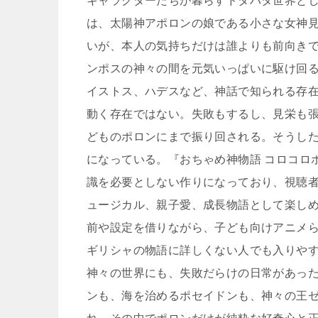
キャラクターたちが暮らすドタバタ世界と
は、太陽神アポロンの娘である小さな女神
いが、本人の気持ちだけは誰よりも前向き
ンポスの神々の間を元気いっぱいに駆け回
イストス、ハデスなど、神話で知られる存
動く存在ではない。失敗もするし、見栄も
どものポロンにまで振り回される。そうした
になっている。『おちゃめ神物語 コロコロ
識を必要としない作りになっており、視聴
ュージカル、親子愛、成長物語として楽し
前や設定を借りながら、子ども向けアニメ
ギリシャの物語に詳しくない人でも入りや
神々の世界にも、失敗だらけの日常があっ
ンも、海を治めるポセイドンも、神々の王