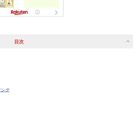
目次
ソング