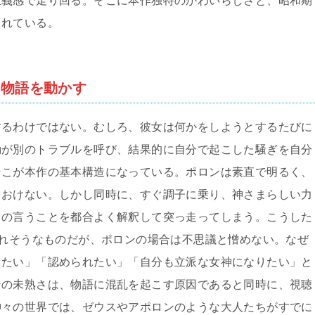
正義感で走り回る。そこに本作独特のかわいらしさと、昭和期
まれている。
そ物語を動かす
するわけではない。むしろ、彼女は何かをしようとするたびに
動が別のトラブルを呼び、結果的に自分で起こした騒ぎを自分
そこが本作の基本構造になっている。ポロンは素直で明るく、
ておけない。しかし同時に、すぐ調子に乗り、神さまらしい力
ちの言うことを都合よく解釈して突っ走ってしまう。こうした
かれそうなものだが、ポロンの場合は不思議と憎めない。なぜ
ちたい」「認められたい」「自分も立派な女神になりたい」と
ンの未熟さは、物語に混乱を起こす原因であると同時に、視聴
神々の世界では、ゼウスやアポロンのような大人たちがすでに