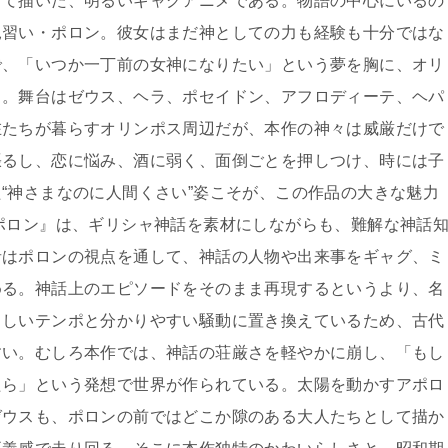
して描いた、明るいギャグアニメである。物語の中心にいるの
見習い・ポロン。彼女はまだ神としての力も経験も十分ではな
で、「いつか一丁前の女神になりたい」という夢を胸に、オリ
る。舞台はゼウス、ヘラ、ポセイドン、アフロディーテ、ヘパ
在たちが暮らすオリンポス周辺だが、本作の神々は威厳だけで
張るし、恋に悩み、酒に弱く、面倒ごとを押しつけ、時には子
“神さまなのに人間くさい”姿こそが、この作品の大きな魅力
ポロン』は、ギリシャ神話を素材にしながらも、難解な神話
者はポロンの視点を通して、神話の人物や出来事をギャグ、ミ
める。神話上のエピソードをそのまま再現するというより、名
らしいテンポと分かりやすい騒動に置き換えているため、古代
すい。むしろ本作では、神話の荘厳さを軽やかに崩し、「もし
たら」という発想で世界が作られている。太陽を動かすアポロ
ゼウスも、ポロンの前ではどこか隙のある大人たちとして描か