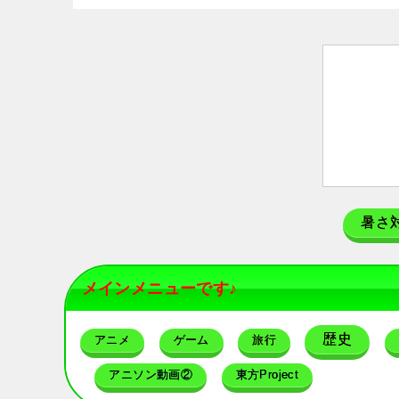
暑さ
メインメニューです♪
歴史
アニメ
ゲーム
旅行
アニソン動画②
東方Project