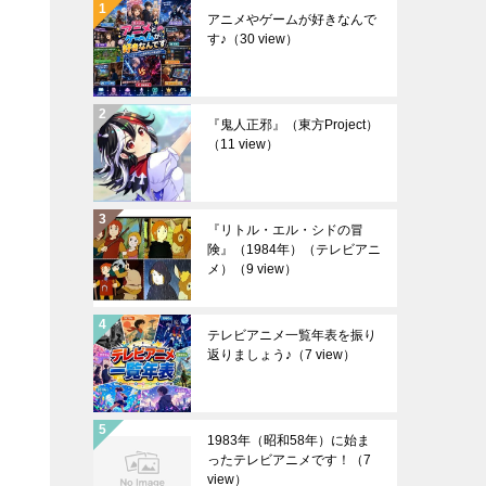
アニメやゲームが好きなんで
す♪
（30 view）
『鬼人正邪』（東方Project）
（11 view）
『リトル・エル・シドの冒
険』（1984年）（テレビアニ
メ）
（9 view）
テレビアニメ一覧年表を振り
返りましょう♪
（7 view）
1983年（昭和58年）に始ま
ったテレビアニメです！
（7
view）