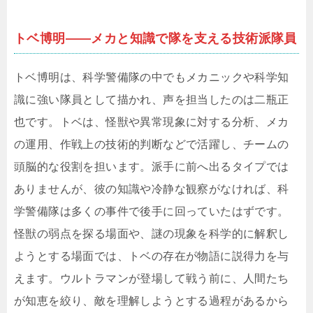
トベ博明――メカと知識で隊を支える技術派隊員
トベ博明は、科学警備隊の中でもメカニックや科学知
識に強い隊員として描かれ、声を担当したのは二瓶正
也です。トベは、怪獣や異常現象に対する分析、メカ
の運用、作戦上の技術的判断などで活躍し、チームの
頭脳的な役割を担います。派手に前へ出るタイプでは
ありませんが、彼の知識や冷静な観察がなければ、科
学警備隊は多くの事件で後手に回っていたはずです。
怪獣の弱点を探る場面や、謎の現象を科学的に解釈し
ようとする場面では、トベの存在が物語に説得力を与
えます。ウルトラマンが登場して戦う前に、人間たち
が知恵を絞り、敵を理解しようとする過程があるから