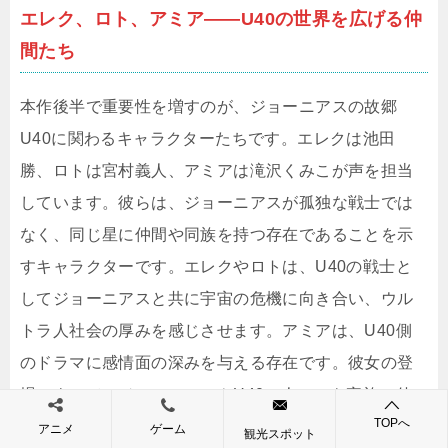
エレク、ロト、アミア――U40の世界を広げる仲
間たち
本作後半で重要性を増すのが、ジョーニアスの故郷
U40に関わるキャラクターたちです。エレクは池田
勝、ロトは宮村義人、アミアは滝沢くみこが声を担当
しています。彼らは、ジョーニアスが孤独な戦士では
なく、同じ星に仲間や同族を持つ存在であることを示
すキャラクターです。エレクやロトは、U40の戦士と
してジョーニアスと共に宇宙の危機に向き合い、ウル
トラ人社会の厚みを感じさせます。アミアは、U40側
のドラマに感情面の深みを与える存在です。彼女の登
場によって、ジョーニアスやU40の人々にも家族、仲
TOPへ
間、信頼、悲しみといった人間に近い感情があること
アニメ
ゲーム
観光スポット