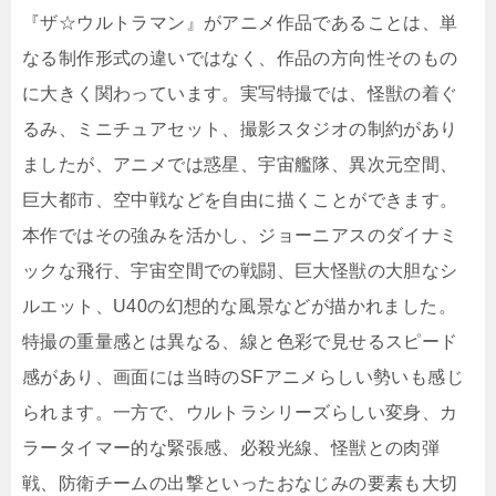
『ザ☆ウルトラマン』がアニメ作品であることは、単
なる制作形式の違いではなく、作品の方向性そのもの
に大きく関わっています。実写特撮では、怪獣の着ぐ
るみ、ミニチュアセット、撮影スタジオの制約があり
ましたが、アニメでは惑星、宇宙艦隊、異次元空間、
巨大都市、空中戦などを自由に描くことができます。
本作ではその強みを活かし、ジョーニアスのダイナミ
ックな飛行、宇宙空間での戦闘、巨大怪獣の大胆なシ
ルエット、U40の幻想的な風景などが描かれました。
特撮の重量感とは異なる、線と色彩で見せるスピード
感があり、画面には当時のSFアニメらしい勢いも感じ
られます。一方で、ウルトラシリーズらしい変身、カ
ラータイマー的な緊張感、必殺光線、怪獣との肉弾
戦、防衛チームの出撃といったおなじみの要素も大切