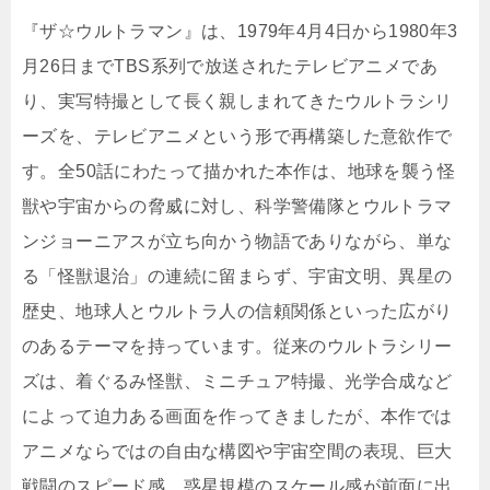
『ザ☆ウルトラマン』は、1979年4月4日から1980年3
月26日までTBS系列で放送されたテレビアニメであ
り、実写特撮として長く親しまれてきたウルトラシリ
ーズを、テレビアニメという形で再構築した意欲作で
す。全50話にわたって描かれた本作は、地球を襲う怪
獣や宇宙からの脅威に対し、科学警備隊とウルトラマ
ンジョーニアスが立ち向かう物語でありながら、単な
る「怪獣退治」の連続に留まらず、宇宙文明、異星の
歴史、地球人とウルトラ人の信頼関係といった広がり
のあるテーマを持っています。従来のウルトラシリー
ズは、着ぐるみ怪獣、ミニチュア特撮、光学合成など
によって迫力ある画面を作ってきましたが、本作では
アニメならではの自由な構図や宇宙空間の表現、巨大
戦闘のスピード感、惑星規模のスケール感が前面に出