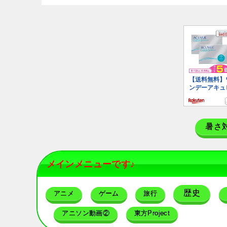
暑さ
メインメニューです♪
歴史
アニメ
ゲーム
旅行
アニソン動画②
東方Project