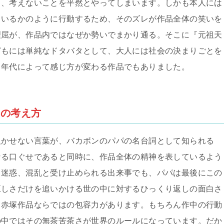
と、考えないことを平然とやってしまいます。しかも本人には
ているかのように行動するため、そのズレが作品全体の笑いを
理屈が、作品内ではなぜか勢いでまかり通る。そこに『元祖天
どもには単純なドタバタとして、大人には社会の決まりごとを
る年代によって感じ方が変わる作品でもありました。
品の考え方
欠かせない言葉が、バカボンのパパの名台詞として知られる
なる口ぐせであると同時に、作品全体の精神を表しているよう
、迷惑、混乱と受け止められる出来事でも、パパは最後にこの
正しさだけを追いかける世の中に対するひっくり返しの面白さ
う赤塚作品ならではの包容力があります。もちろん作中の行動
の中ではその無茶苦茶さが世界のルールになっています。だか