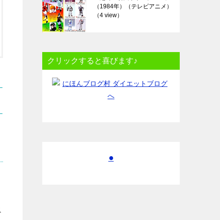
（1984年）（テレビアニメ）
（4 view）
クリックすると喜びます♪
●
ス