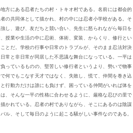
の地方にある忍者たちの村・トキオ村である。名前には都会的
忍者の共同体として描かれ、村の中には忍者小学校がある。そ
勉強し、遊び、友だちと競い合い、先生に怒られながら毎日を
は、授業や生活の中に忍術、体術、変装、からくり、修行とい
ることだ。学校の行事や日常のトラブルが、そのまま忍法対決
は日常と非日常が同居した不思議な舞台になっている。一平は
背負っているものの、堅苦しい修行者というより、勢いで物事
秀で何でもこなす天才ではなく、失敗し、慌て、仲間を巻き込
さと行動力だけは誰にも負けず、困っている仲間がいれば体を
台は、そんな一平の性格に合わせるように、厳格な忍びの里で
て描かれている。忍者の村でありながら、そこにあるのは陰謀
イバル、そして毎日のように起こる騒がしい事件なのである。