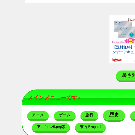
暑さ
メインメニューです♪
歴史
アニメ
ゲーム
旅行
アニソン動画②
東方Project