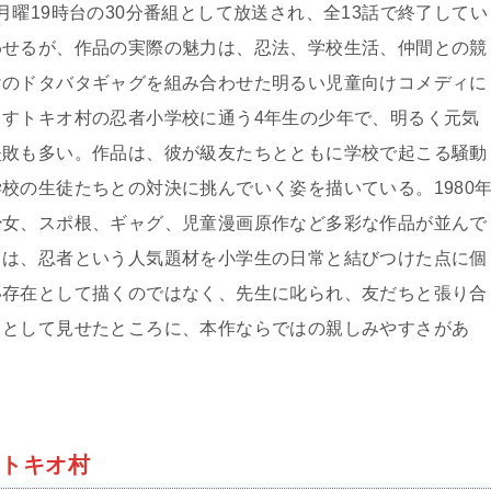
曜19時台の30分番組として放送され、全13話で終了してい
わせるが、作品の実際の魅力は、忍法、学校生活、仲間との競
けのドタバタギャグを組み合わせた明るい児童向けコメディに
すトキオ村の忍者小学校に通う4年生の少年で、明るく元気
失敗も多い。作品は、彼が級友たちとともに学校で起こる騒動
校の生徒たちとの対決に挑んでいく姿を描いている。1980
少女、スポ根、ギャグ、児童漫画原作など多彩な作品が並んで
』は、忍者という人気題材を小学生の日常と結びつけた点に個
い存在として描くのではなく、先生に叱られ、友だちと張り合
ちとして見せたところに、本作ならではの親しみやすさがあ
・トキオ村