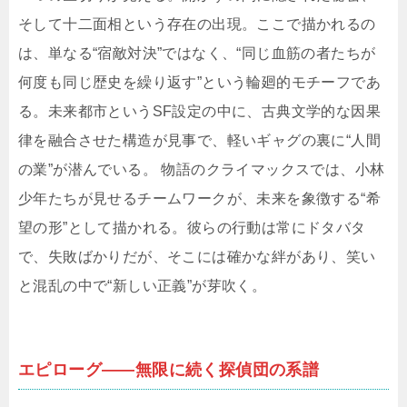
そして十二面相という存在の出現。ここで描かれるの
は、単なる“宿敵対決”ではなく、“同じ血筋の者たちが
何度も同じ歴史を繰り返す”という輪廻的モチーフであ
る。未来都市というSF設定の中に、古典文学的な因果
律を融合させた構造が見事で、軽いギャグの裏に“人間
の業”が潜んでいる。 物語のクライマックスでは、小林
少年たちが見せるチームワークが、未来を象徴する“希
望の形”として描かれる。彼らの行動は常にドタバタ
で、失敗ばかりだが、そこには確かな絆があり、笑い
と混乱の中で“新しい正義”が芽吹く。
エピローグ――無限に続く探偵団の系譜