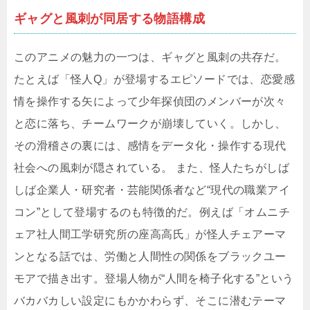
ギャグと風刺が同居する物語構成
このアニメの魅力の一つは、ギャグと風刺の共存だ。
たとえば「怪人Q」が登場するエピソードでは、恋愛感
情を操作する矢によって少年探偵団のメンバーが次々
と恋に落ち、チームワークが崩壊していく。しかし、
その滑稽さの裏には、感情をデータ化・操作する現代
社会への風刺が隠されている。 また、怪人たちがしば
しば企業人・研究者・芸能関係者など“現代の職業アイ
コン”として登場するのも特徴的だ。例えば「オムニチ
ェア社人間工学研究所の座高高氏」が怪人チェアーマ
ンとなる話では、労働と人間性の関係をブラックユー
モアで描き出す。登場人物が“人間を椅子化する”という
バカバカしい設定にもかかわらず、そこに潜むテーマ