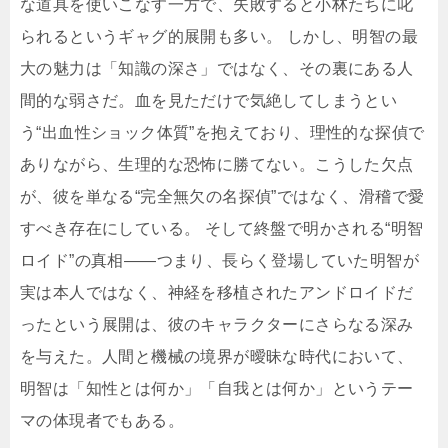
な道具を使いこなす一方で、失敗すると小林たちに叱
られるというギャグ的展開も多い。 しかし、明智の最
大の魅力は「知識の深さ」ではなく、その裏にある人
間的な弱さだ。血を見ただけで気絶してしまうとい
う“出血性ショック体質”を抱えており、理性的な探偵で
ありながら、生理的な恐怖に勝てない。こうした欠点
が、彼を単なる“完全無欠の名探偵”ではなく、滑稽で愛
すべき存在にしている。 そして終盤で明かされる“明智
ロイド”の真相――つまり、長らく登場していた明智が
実は本人ではなく、神経を移植されたアンドロイドだ
ったという展開は、彼のキャラクターにさらなる深み
を与えた。人間と機械の境界が曖昧な時代において、
明智は「知性とは何か」「自我とは何か」というテー
マの体現者でもある。