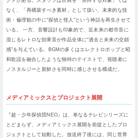
クトがある。スタッフは古典を「崇拝する対象」では
なく、「再構築すべき素材」として扱い、未来的な技
術・倫理観の中に“探偵と怪人”という神話を再生させて
いる。 一方、音響設計も印象的で、近未来の都市音に
混じるレトロな効果音が作品全体に“過去と未来の交錯
感”を与えている。BGMの多くはエレクトロポップと昭
和歌謡を融合したような独特のテイストで、視聴者に
ノスタルジーと新鮮さを同時に感じさせる構成だ。
メディアミックスとプロジェクト展開
『超・少年探偵団NEO』は、単なるテレビシリーズに
とどまらず、メディアミックス展開を前提としたプロ
ジェクトとして始動した。放送終了後には、同じ世界