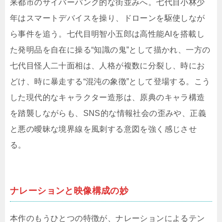
来都市のサイバーパンク的な街並みへ。七代目小林少
年はスマートデバイスを操り、ドローンを駆使しなが
ら事件を追う。七代目明智小五郎は高性能AIを搭載し
た発明品を自在に操る“知識の鬼”として描かれ、一方の
七代目怪人二十面相は、人格が複数に分裂し、時にお
どけ、時に暴走する“混沌の象徴”として登場する。こう
した現代的なキャラクター造形は、原典のキャラ構造
を踏襲しながらも、SNS的な情報社会の歪みや、正義
と悪の曖昧な境界線を風刺する意図を強く感じさせ
る。
ナレーションと映像構成の妙
本作のもうひとつの特徴が、ナレーションによるテン