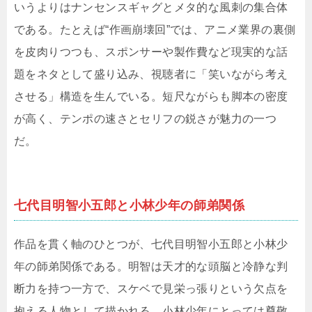
いうよりはナンセンスギャグとメタ的な風刺の集合体
である。たとえば“作画崩壊回”では、アニメ業界の裏側
を皮肉りつつも、スポンサーや製作費など現実的な話
題をネタとして盛り込み、視聴者に「笑いながら考え
させる」構造を生んでいる。短尺ながらも脚本の密度
が高く、テンポの速さとセリフの鋭さが魅力の一つ
だ。
七代目明智小五郎と小林少年の師弟関係
作品を貫く軸のひとつが、七代目明智小五郎と小林少
年の師弟関係である。明智は天才的な頭脳と冷静な判
断力を持つ一方で、スケベで見栄っ張りという欠点を
抱える人物として描かれる。小林少年にとっては尊敬