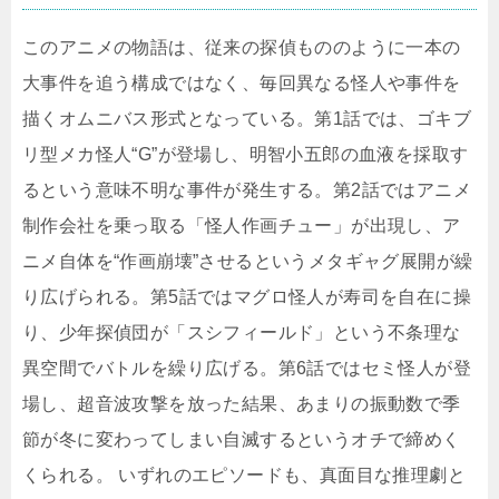
このアニメの物語は、従来の探偵もののように一本の
大事件を追う構成ではなく、毎回異なる怪人や事件を
描くオムニバス形式となっている。第1話では、ゴキブ
リ型メカ怪人“G”が登場し、明智小五郎の血液を採取す
るという意味不明な事件が発生する。第2話ではアニメ
制作会社を乗っ取る「怪人作画チュー」が出現し、ア
ニメ自体を“作画崩壊”させるというメタギャグ展開が繰
り広げられる。第5話ではマグロ怪人が寿司を自在に操
り、少年探偵団が「スシフィールド」という不条理な
異空間でバトルを繰り広げる。第6話ではセミ怪人が登
場し、超音波攻撃を放った結果、あまりの振動数で季
節が冬に変わってしまい自滅するというオチで締めく
くられる。 いずれのエピソードも、真面目な推理劇と