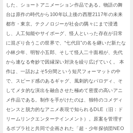
した、ショートアニメーション作品である。物語の舞
台は原作の時代から100年以上後の西暦2117年の未来
都市・東京。テクノロジーが社会の隅々にまで浸透
し、人工知能やサイボーグ、怪人といった存在が日常
に混ざり合うこの世界で、“七代目”の名を継いだ新たな
小林少年、明智小五郎、そして怪人二十面相が、先代
から連なる奇妙で因縁深い対決を繰り広げていく。 本
作は、一話およそ5分間という短尺フォーマットの中
で、スピード感のあるギャグ、風刺的なパロディ、そ
してメタ的な演出を融合させた極めて密度の高いアニ
メ作品である。制作を手がけたのは、独特のコメディ
センスと脱力的なアニメ表現で知られるDLE（旧：ド
リームリンクエンターテインメント）。原案を管理す
るポプラ社と共同で企画された「超・少年探偵団NEO