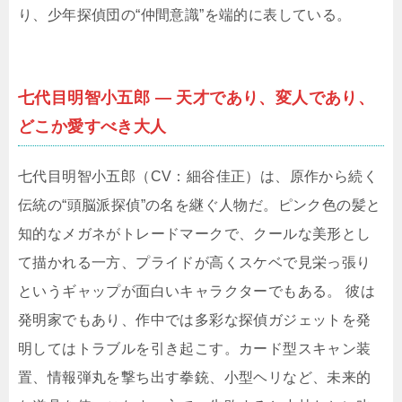
り、少年探偵団の“仲間意識”を端的に表している。
七代目明智小五郎 ― 天才であり、変人であり、
どこか愛すべき大人
七代目明智小五郎（CV：細谷佳正）は、原作から続く
伝統の“頭脳派探偵”の名を継ぐ人物だ。ピンク色の髪と
知的なメガネがトレードマークで、クールな美形とし
て描かれる一方、プライドが高くスケベで見栄っ張り
というギャップが面白いキャラクターでもある。 彼は
発明家でもあり、作中では多彩な探偵ガジェットを発
明してはトラブルを引き起こす。カード型スキャン装
置、情報弾丸を撃ち出す拳銃、小型ヘリなど、未来的