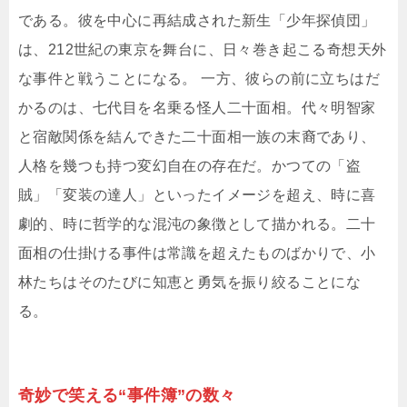
である。彼を中心に再結成された新生「少年探偵団」
は、212世紀の東京を舞台に、日々巻き起こる奇想天外
な事件と戦うことになる。 一方、彼らの前に立ちはだ
かるのは、七代目を名乗る怪人二十面相。代々明智家
と宿敵関係を結んできた二十面相一族の末裔であり、
人格を幾つも持つ変幻自在の存在だ。かつての「盗
賊」「変装の達人」といったイメージを超え、時に喜
劇的、時に哲学的な混沌の象徴として描かれる。二十
面相の仕掛ける事件は常識を超えたものばかりで、小
林たちはそのたびに知恵と勇気を振り絞ることにな
る。
奇妙で笑える“事件簿”の数々