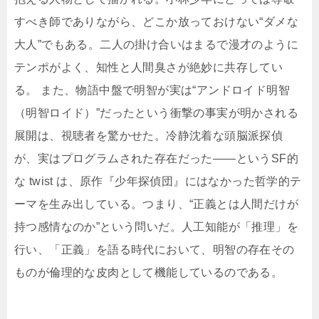
すべき師でありながら、どこか放っておけない“ダメな
大人”でもある。二人の掛け合いはまるで漫才のように
テンポがよく、知性と人間臭さが絶妙に共存してい
る。 また、物語中盤で明智が実は“アンドロイド明智
（明智ロイド）”だったという衝撃の事実が明かされる
展開は、視聴者を驚かせた。冷静沈着な頭脳派探偵
が、実はプログラムされた存在だった――というSF的
な twist は、原作『少年探偵団』にはなかった哲学的テ
ーマを生み出している。つまり、“正義とは人間だけが
持つ感情なのか”という問いだ。人工知能が「推理」を
行い、「正義」を語る時代において、明智の存在その
ものが倫理的な皮肉として機能しているのである。