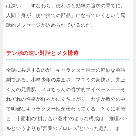
は深い――すなわち、便利さと効率の追求の果てに、
人間自身が「使い捨ての部品」になっていくという寓
話的メッセージが込められているのだ。
テンポの速い対話とメタ構造
全話に共通するのが、キャラクター同士の軽妙な会話
劇である。小林少年の素直さ、マユミの豪快さ、井上
くんの兄貴肌、ノロちゃんの哲学的マイペース――そ
れぞれの性格が鮮やかに立ち上がり、わずか数分の中
で明確なキャラクター性が伝わってくる。とくに明智
と二十面相の“掛け合い漫才”のような構成は、推理バト
ルというよりも“言葉のプロレス”といった趣だ。 ま