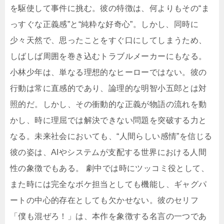
を駆使して事件に挑む。彼の特徴は、何よりもその“ま
っすぐな正義感”と“純粋な好奇心”。しかし、同時に
少々天然で、思ったことをすぐ口にしてしまうため、
しばしば周囲を巻き込むトラブルメーカーにもなる。
小林少年は、単なる理想的なヒーローではない。彼の
行動は常に直感的であり、論理的な明智小五郎とは対
照的だ。しかし、その衝動的な正義が物語の流れを動
かし、時に理屈では解決できない問題を突破する力と
なる。未来社会においても、“人間らしい感情”を信じる
彼の姿は、AIやシステムが支配する世界における人間
性の象徴でもある。 劇中では時にツッコミ役として、
また時には完全なボケ担当としても機能し、ギャグパ
ートの中心的存在としても欠かせない。彼のセリフ
「僕も混ぜろ！」は、本作を象徴する名言の一つであ