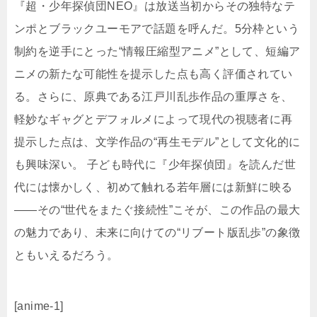
『超・少年探偵団NEO』は放送当初からその独特なテ
ンポとブラックユーモアで話題を呼んだ。5分枠という
制約を逆手にとった“情報圧縮型アニメ”として、短編ア
ニメの新たな可能性を提示した点も高く評価されてい
る。さらに、原典である江戸川乱歩作品の重厚さを、
軽妙なギャグとデフォルメによって現代の視聴者に再
提示した点は、文学作品の“再生モデル”として文化的に
も興味深い。 子ども時代に『少年探偵団』を読んだ世
代には懐かしく、初めて触れる若年層には新鮮に映る
――その“世代をまたぐ接続性”こそが、この作品の最大
の魅力であり、未来に向けての“リブート版乱歩”の象徴
ともいえるだろう。
[anime-1]