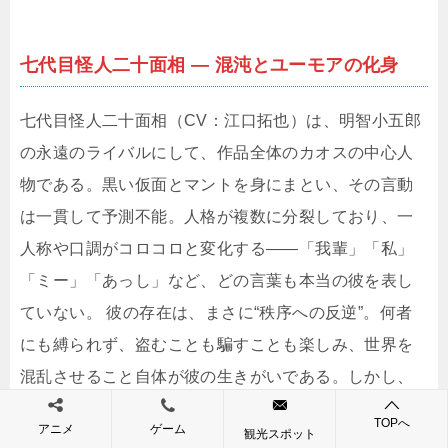
七代目怪人二十面相 ― 混沌とユーモアの化身
七代目怪人二十面相（CV：江口拓也）は、明智小五郎
の永遠のライバルにして、作品全体のカオスの中心人
物である。黒い仮面とマントを身にまとい、その言動
は一貫して予測不能。人格が複数に分裂しており、一
人称や口調がコロコロと変化する――「我輩」「私」
「ミー」「あっし」など、どの言葉も本当の彼を表し
ていない。 彼の存在は、まさに“秩序への反逆”。何者
にも縛られず、盗むことも騙すことも楽しみ、世界を
混乱させること自体が彼の生きがいである。しかし、
そこには純粋な悪意ではなく、どこか演劇的なサービ
TOPへ
アニメ
ゲーム
観光スポット
ス精神が見え隠れする。事件を仕掛ける彼の姿は、む