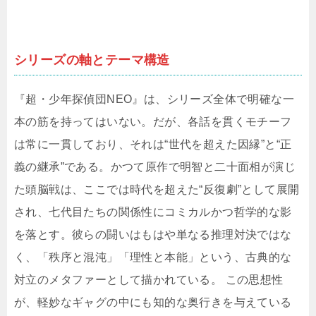
シリーズの軸とテーマ構造
『超・少年探偵団NEO』は、シリーズ全体で明確な一
本の筋を持ってはいない。だが、各話を貫くモチーフ
は常に一貫しており、それは“世代を超えた因縁”と“正
義の継承”である。かつて原作で明智と二十面相が演じ
た頭脳戦は、ここでは時代を超えた“反復劇”として展開
され、七代目たちの関係性にコミカルかつ哲学的な影
を落とす。彼らの闘いはもはや単なる推理対決ではな
く、「秩序と混沌」「理性と本能」という、古典的な
対立のメタファーとして描かれている。 この思想性
が、軽妙なギャグの中にも知的な奥行きを与えている