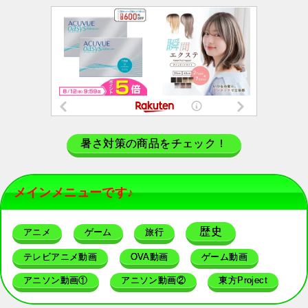
暑さ対策の商品をチェック！
メインメニューです♪
歴史
アニメ
ゲーム
旅行
テレビアニメ動画
OVA動画
ゲーム動画
アニソン動画①
アニソン動画②
東方Project