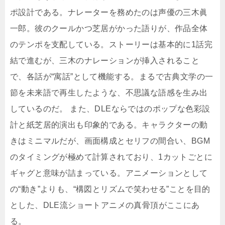
ポ設計である。ナレーターを務めたのは声優の三木眞
一郎。彼のクールかつ芝居がかった語りが、作品全体
のテンポを支配している。ストーリーは基本的に1話完
結で進むが、三木のナレーションが挿入されること
で、各話が“寓話”として機能する。まるで古典文学の一
節を未来語で再生したような、不思議な語感を生み出
しているのだ。 また、DLEならではのポップな色彩設
計と紙芝居的演出も印象的である。キャラクターの動
きはミニマルだが、画面構成とセリフの間合い、BGM
のタイミングが極めて計算されており、1カットごとに
ギャグと意味が詰まっている。アニメーションとして
の“動き”よりも、“構図とリズムで笑わせる”ことを目的
とした、DLE流ショートアニメの真骨頂がここにあ
る。