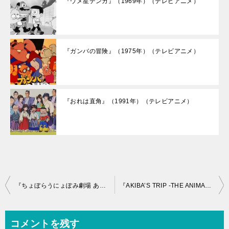
『ウメ星デンカ』（1969年）（テレビアニメ）
『ガンバの冒険』（1975年）（テレビアニメ）
『おれは直角』（1991年）（テレビアニメ）
投
『ちょぼらうにょぽみ劇場 あいまいみー ～Surgical Friends～』（2017年）（テレビアニメ）
『AKIBA’S TRIP -THE ANIMATION-』（2017年）（テレビアニメ）
稿
ナ
コメントを残す