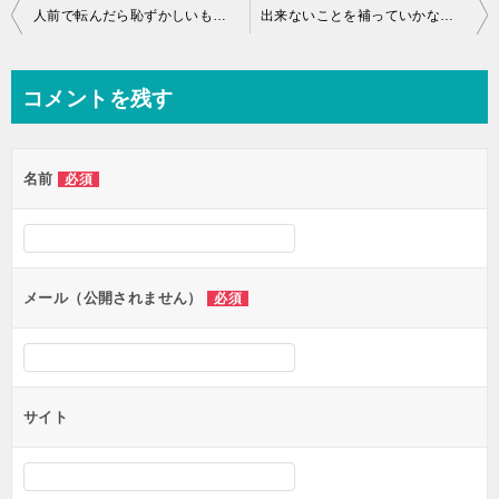
投
人前で転んだら恥ずかしいもんね♪
出来ないことを補っていかなきゃね♪
稿
ナ
コメントを残す
ビ
ゲ
名前
必須
ー
シ
ョ
ン
メール（公開されません）
必須
サイト