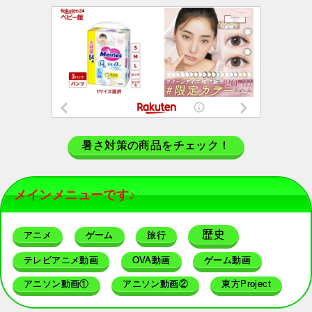
暑さ対策の商品をチェック！
メインメニューです♪
歴史
アニメ
ゲーム
旅行
テレビアニメ動画
OVA動画
ゲーム動画
アニソン動画①
アニソン動画②
東方Project