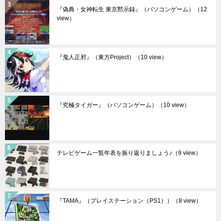
『偽典・女神転生 東京黙示録』（パソコンゲーム）
（12
view）
『鬼人正邪』（東方Project）
（10 view）
『究極タイガー』（パソコンゲーム）
（10 view）
テレビゲーム一覧年表を振り返りましょう♪
（9 view）
『TAMA』（プレイステーション（PS1））
（8 view）