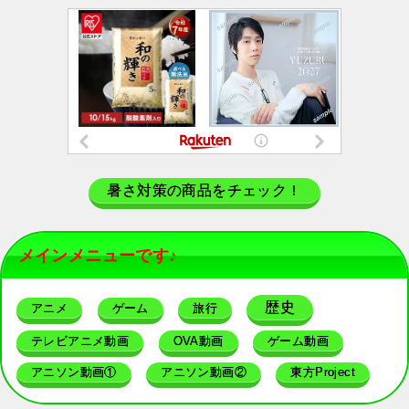
暑さ対策の商品をチェック！
メインメニューです♪
歴史
アニメ
ゲーム
旅行
テレビアニメ動画
OVA動画
ゲーム動画
アニソン動画①
アニソン動画②
東方Project