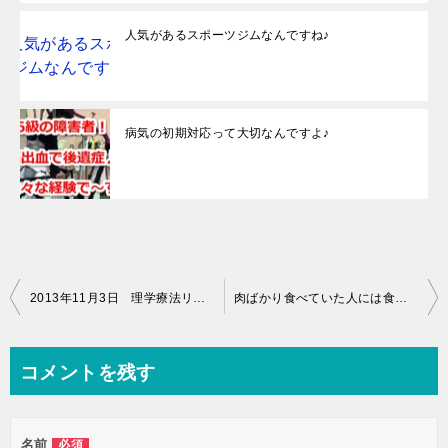
人気があるスポーツジムなんですね♪
病気の初期対応って大切なんですよ♪
投
2013年11月3日 理学療法リハビリ（08時50分～10時50分）
肉ばかり食べていた人には食生活を変えるのは厳しいよね♪
稿
ナ
コメントを残す
ビ
ゲ
名前
必須