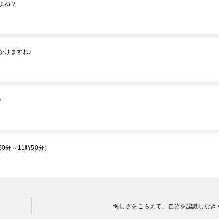
よね？
かけますね♪
♪
50分～11時50分）
悔しさをこらえて、自分を認識しなき