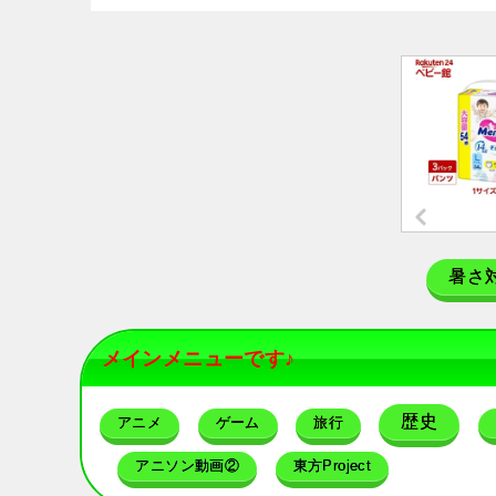
暑さ
メインメニューです♪
歴史
アニメ
ゲーム
旅行
アニソン動画②
東方Project