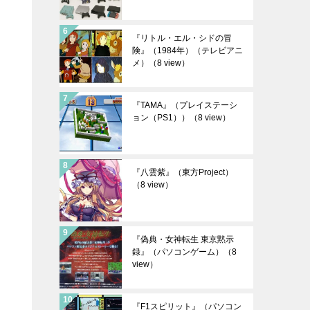
『リトル・エル・シドの冒
険』（1984年）（テレビアニ
メ）
（8 view）
『TAMA』（プレイステーシ
ョン（PS1））
（8 view）
『八雲紫』（東方Project）
（8 view）
『偽典・女神転生 東京黙示
録』（パソコンゲーム）
（8
view）
『F1スピリット』（パソコン