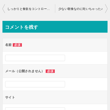
投
しっかりと食欲をコントロールする意識を持ちましょう！
少ない朝食なのに吐いちゃった♪
稿
ナ
コメントを残す
ビ
ゲ
名前
必須
ー
シ
ョ
ン
メール（公開されません）
必須
サイト