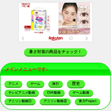
暑さ対策の商品をチェック！
メインメニューです♪
歴史
アニメ
ゲーム
旅行
テレビアニメ動画
OVA動画
ゲーム動画
アニソン動画①
アニソン動画②
東方Project