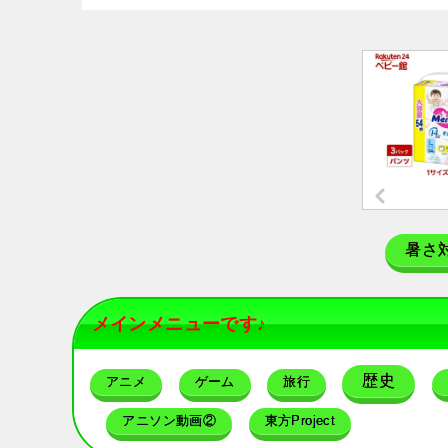
暑さ
メインメニューです♪
歴史
アニメ
ゲーム
旅行
アニソン動画②
東方Project