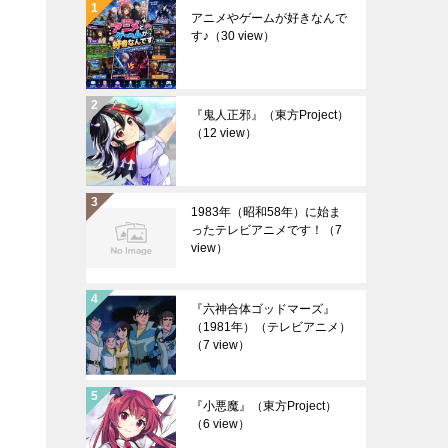
アニメやゲームが好きなんで
す♪
（30 view）
『鬼人正邪』（東方Project）
（12 view）
1983年（昭和58年）に始ま
ったテレビアニメです！
（7
view）
『六神合体ゴッドマーズ』
（1981年）（テレビアニメ）
（7 view）
『小悪魔』（東方Project）
（6 view）