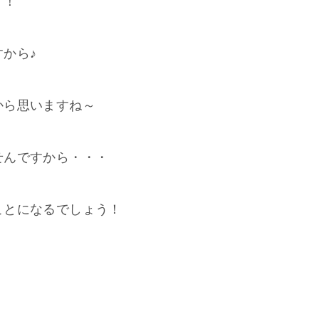
す！
から♪
から思いますね～
せんですから・・・
ことになるでしょう！