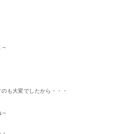
よ～
すのも大変でしたから・・・
ね～