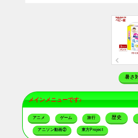
暑さ
メインメニューです♪
歴史
アニメ
ゲーム
旅行
アニソン動画②
東方Project