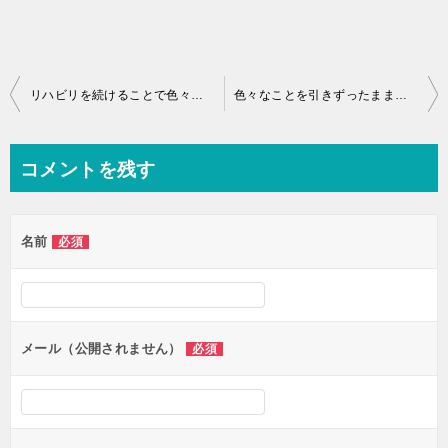
投
リハビリを続けることで色々な部分を強くしていきます！
色々なことを引きずったままだと、生きていくのが辛くなっちゃいますよ～
稿
ナ
コメントを残す
ビ
ゲ
名前
必須
ー
シ
ョ
ン
メール（公開されません）
必須