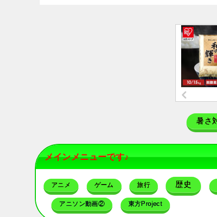
暑さ
メインメニューです♪
歴史
アニメ
ゲーム
旅行
アニソン動画②
東方Project