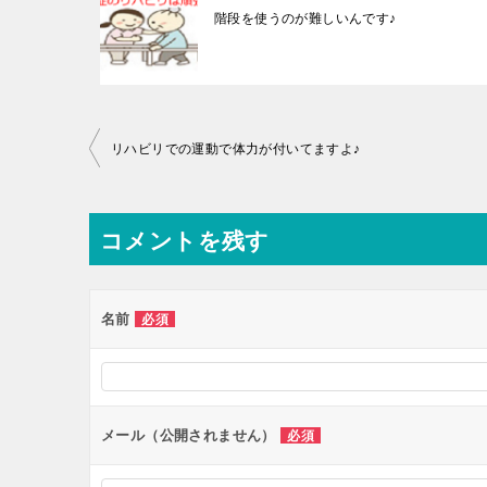
階段を使うのが難しいんです♪
投
リハビリでの運動で体力が付いてますよ♪
稿
ナ
コメントを残す
ビ
ゲ
ー
名前
必須
シ
ョ
ン
メール（公開されません）
必須