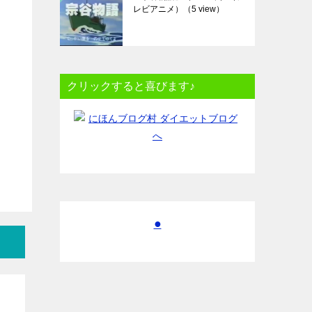
レビアニメ）
（5 view）
クリックすると喜びます♪
●