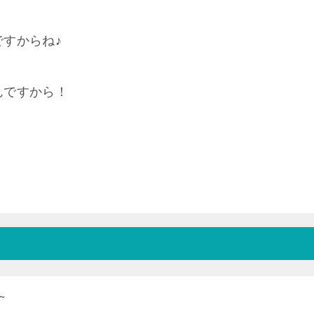
すからね♪
んですから！
～