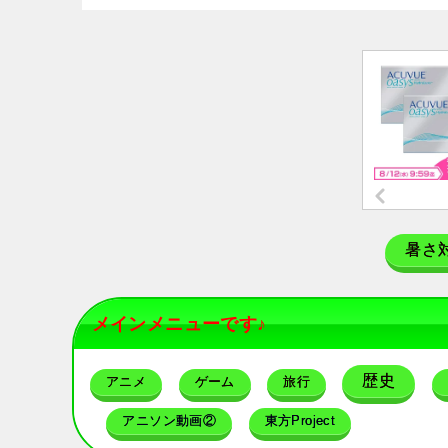
暑さ
メインメニューです♪
歴史
アニメ
ゲーム
旅行
アニソン動画②
東方Project