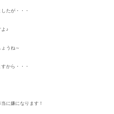
ましたが・・・
よ♪
しょうね～
ますから・・・
本当に嫌になります！