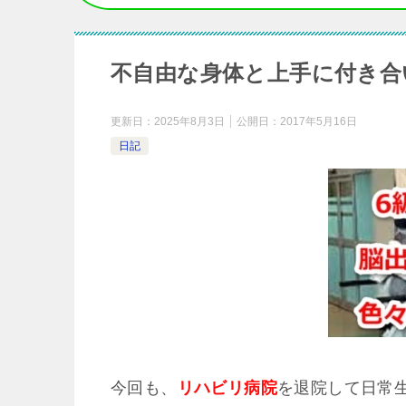
不自由な身体と上手に付き合
更新日：
2025年8月3日
公開日：
2017年5月16日
日記
今回も、
リハビリ病院
を退院して日常