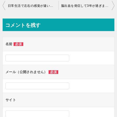
投
日常生活で左右の感覚が違いますからね♪
脳出血を発症して3年が過ぎましたね♪
稿
ナ
コメントを残す
ビ
ゲ
名前
必須
ー
シ
ョ
ン
メール（公開されません）
必須
サイト