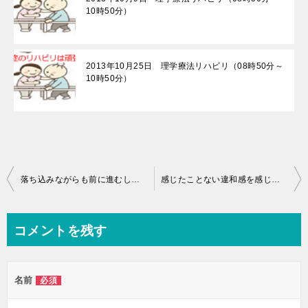
10時50分）
2013年10月25日 理学療法リハビリ（08時50分～
10時50分）
投
落ち込みながらも前に進むしかないんだもん♪
感じたことない違和感を感じちゃった♪
稿
ナ
コメントを残す
ビ
ゲ
名前
必須
ー