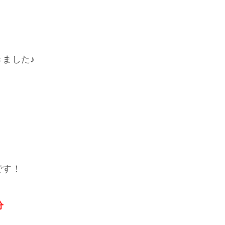
ました♪
！
です！
分