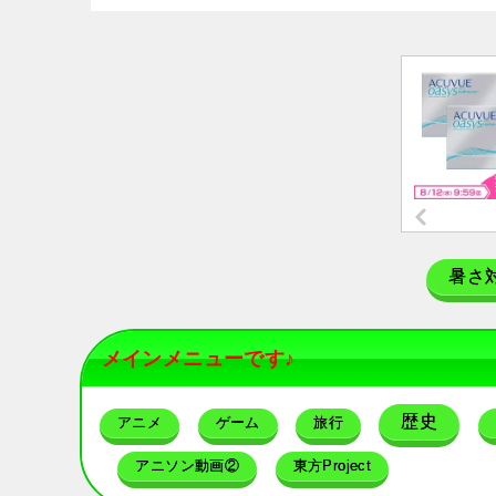
暑さ
メインメニューです♪
歴史
アニメ
ゲーム
旅行
アニソン動画②
東方Project