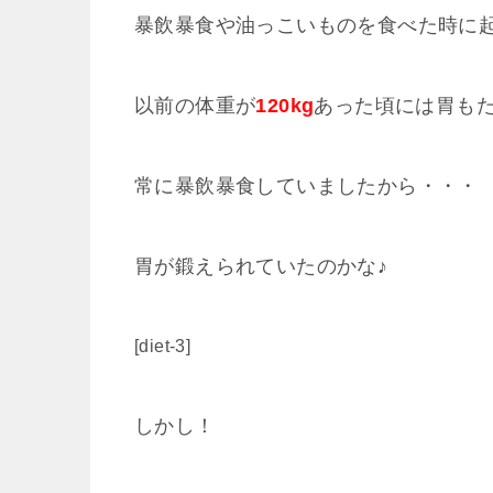
暴飲暴食や油っこいものを食べた時に
以前の体重が
120kg
あった頃には胃も
常に暴飲暴食していましたから・・・
胃が鍛えられていたのかな♪
[diet-3]
しかし！