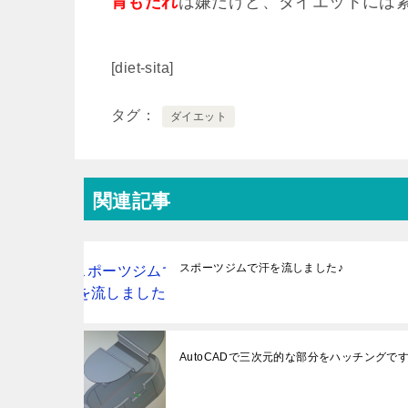
胃もたれ
は嫌だけど、ダイエットには
[diet-sita]
タグ
ダイエット
関連記事
スポーツジムで汗を流しました♪
AutoCADで三次元的な部分をハッチングです