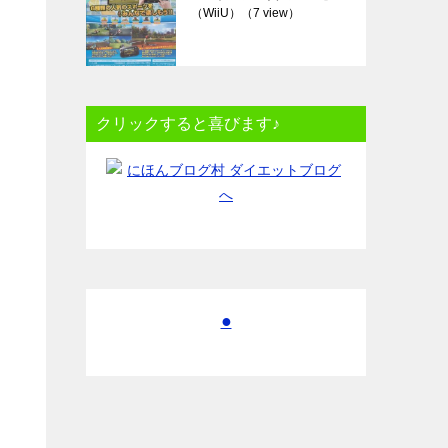
（WiiU）
（7 view）
クリックすると喜びます♪
●