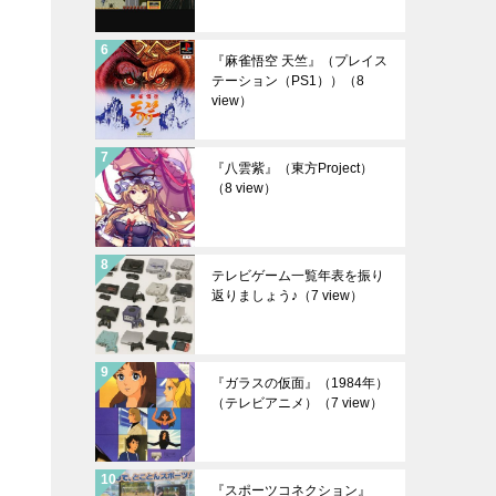
『麻雀悟空 天竺』（プレイス
テーション（PS1））
（8
view）
『八雲紫』（東方Project）
（8 view）
テレビゲーム一覧年表を振り
返りましょう♪
（7 view）
『ガラスの仮面』（1984年）
（テレビアニメ）
（7 view）
『スポーツコネクション』