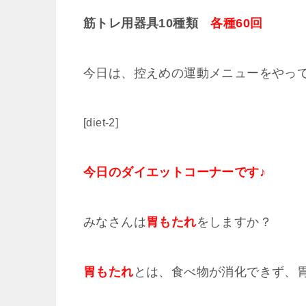
筋トレ用器具10種類
各種60回
今日は、控えめの運動メニューをやっ
[diet-2]
今日のダイエットコーナーです♪
みなさんは
胃もたれ
をしますか？
胃もたれ
とは、食べ物が消化できず、