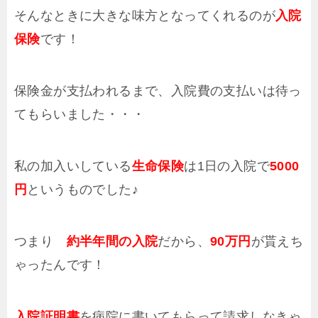
そんなときに大きな味方となってくれるのが
入院
保険
です！
保険金が支払われるまで、入院費の支払いは待っ
てもらいました・・・
私の加入いしている
生命保険
は1日の入院で
5000
円
というものでした♪
つまり
約半年間の入院
だから、
90万円
が貰えち
ゃったんです！
入院証明書
を病院に書いてもらって請求しなきゃ