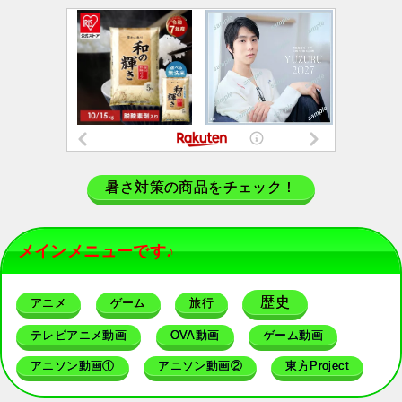
暑さ対策の商品をチェック！
メインメニューです♪
歴史
アニメ
ゲーム
旅行
テレビアニメ動画
OVA動画
ゲーム動画
アニソン動画①
アニソン動画②
東方Project