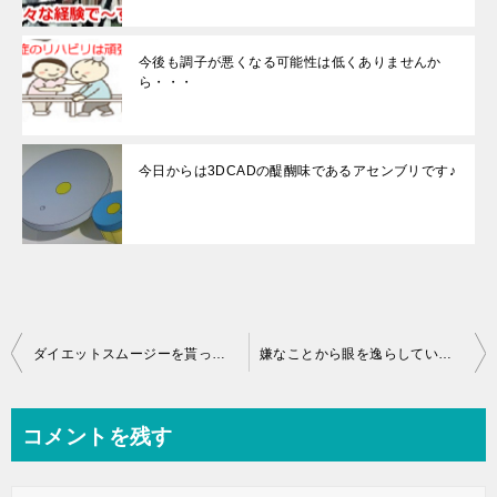
今後も調子が悪くなる可能性は低くありませんか
ら・・・
今日からは3DCADの醍醐味であるアセンブリです♪
投
ダイエットスムージーを貰っちゃった♪
嫌なことから眼を逸らしていました・・・
稿
ナ
コメントを残す
ビ
ゲ