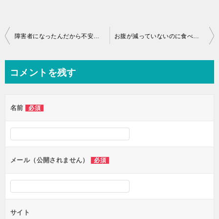
投
障害者になったんだから不安があって当然ですよね♪
お腹が減っていないのに食べてちゃ太るよね♪
稿
ナ
コメントを残す
ビ
ゲ
名前
必須
ー
シ
ョ
ン
メール（公開されません）
必須
サイト