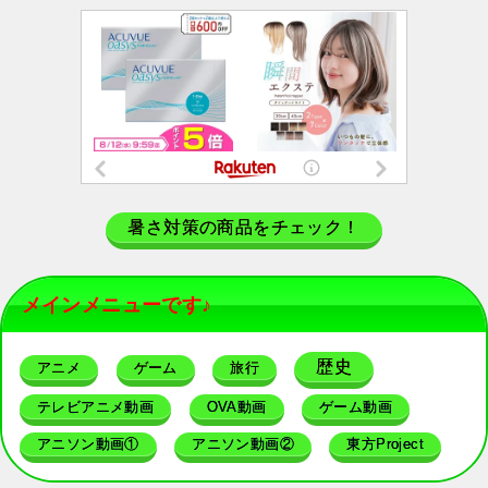
暑さ対策の商品をチェック！
メインメニューです♪
歴史
アニメ
ゲーム
旅行
テレビアニメ動画
OVA動画
ゲーム動画
アニソン動画①
アニソン動画②
東方Project