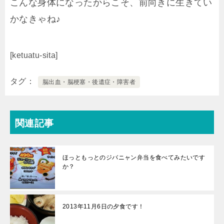
こんな身体になったからこそ、前向きに生きてい
かなきゃね♪
[ketuatu-sita]
タグ
脳出血・脳梗塞・後遺症・障害者
関連記事
ほっともっとのジバニャン弁当を食べてみたいです
か？
2013年11月6日の夕食です！