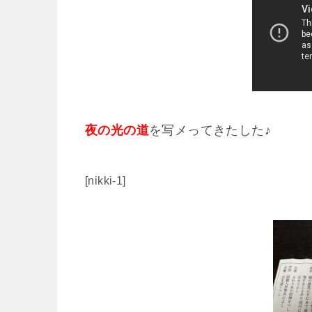
夜の光の道
を写メってきたした♪
[nikki-1]