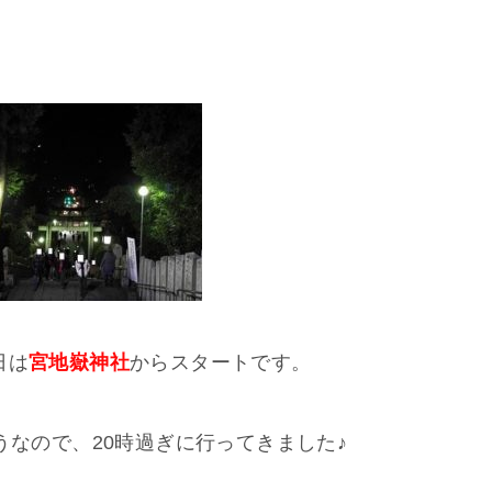
日は
宮地嶽神社
からスタートです。
うなので、20時過ぎに行ってきました♪