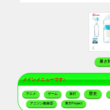
暑さ
メインメニューです♪
歴史
アニメ
ゲーム
旅行
アニソン動画②
東方Project