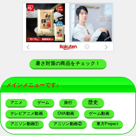
暑さ対策の商品をチェック！
メインメニューです♪
歴史
アニメ
ゲーム
旅行
テレビアニメ動画
OVA動画
ゲーム動画
アニソン動画①
アニソン動画②
東方Project