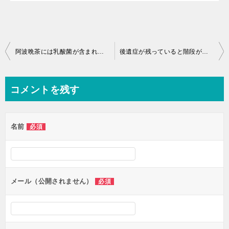
投
阿波晩茶には乳酸菌が含まれているんですね♪
後遺症が残っていると階段が厳しいのは当然ですね♪
稿
ナ
コメントを残す
ビ
ゲ
名前
必須
ー
シ
ョ
ン
メール（公開されません）
必須