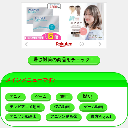
暑さ対策の商品をチェック！
メインメニューです♪
歴史
アニメ
ゲーム
旅行
テレビアニメ動画
OVA動画
ゲーム動画
アニソン動画①
アニソン動画②
東方Project