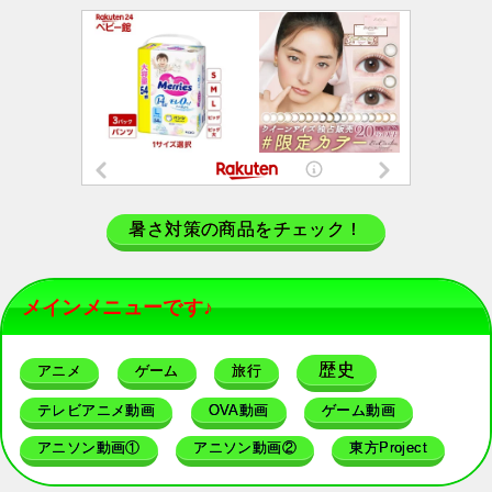
暑さ対策の商品をチェック！
メインメニューです♪
歴史
アニメ
ゲーム
旅行
テレビアニメ動画
OVA動画
ゲーム動画
アニソン動画①
アニソン動画②
東方Project