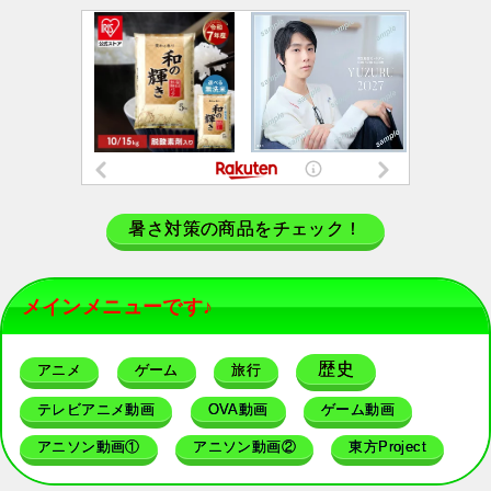
暑さ対策の商品をチェック！
メインメニューです♪
歴史
アニメ
ゲーム
旅行
テレビアニメ動画
OVA動画
ゲーム動画
アニソン動画①
アニソン動画②
東方Project