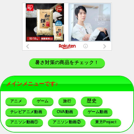
暑さ対策の商品をチェック！
メインメニューです♪
歴史
アニメ
ゲーム
旅行
テレビアニメ動画
OVA動画
ゲーム動画
アニソン動画①
アニソン動画②
東方Project